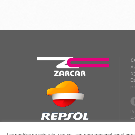
C
Av
03
E
p
Po
Po
Av
Las cookies de este sitio web se usan para personalizar el con