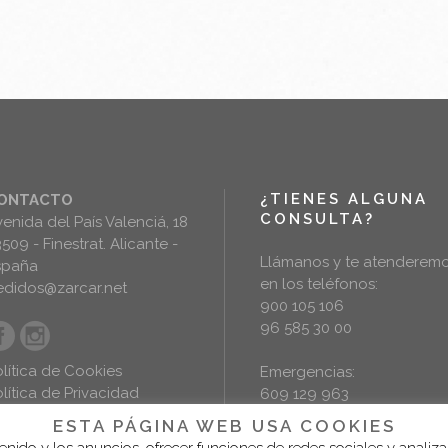
¿TIENES ALGUNA
ONTACTO
CONSULTA?
enida del País Valenciá, 18
509 - Finestrat. Alicante -
Llámanos y te atenderem
spaña
en los teléfonos:
edidos@zarcar.net
900 105 106
96 585 30 00
lítica de Cookies
Emergencias:
lítica de Privacidad
609 129 963
iso Legal
ESTA PÁGINA WEB USA COOKIES
tenido y los anuncios, ofrecer funciones de redes sociales y analiz