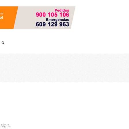
DO
sign.