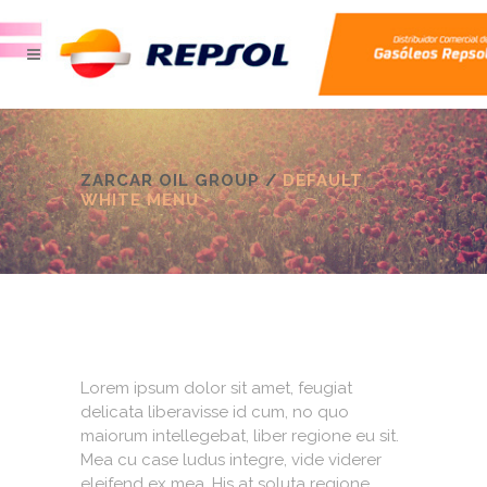
ZARCAR OIL GROUP
/
DEFAULT
WHITE MENU
Lorem ipsum dolor sit amet, feugiat
delicata liberavisse id cum, no quo
maiorum intellegebat, liber regione eu sit.
Mea cu case ludus integre, vide viderer
eleifend ex mea. His at soluta regione