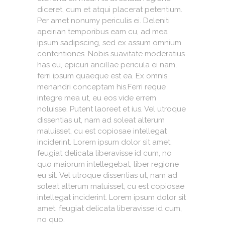
diceret, cum et atqui placerat petentium.
Per amet nonumy periculis ei. Deleniti
apeirian temporibus eam cu, ad mea
ipsum sadipscing, sed ex assum omnium
contentiones. Nobis suavitate moderatius
has eu, epicuri ancillae pericula ei nam,
ferri ipsum quaeque est ea. Ex omnis
menandri conceptam his.Ferri reque
integre mea ut, eu eos vide errem
noluisse. Putent laoreet et ius. Vel utroque
dissentias ut, nam ad soleat alterum
maluisset, cu est copiosae intellegat
inciderint. Lorem ipsum dolor sit amet,
feugiat delicata liberavisse id cum, no
quo maiorum intellegebat, liber regione
eu sit. Vel utroque dissentias ut, nam ad
soleat alterum maluisset, cu est copiosae
intellegat inciderint. Lorem ipsum dolor sit
amet, feugiat delicata liberavisse id cum,
no quo.