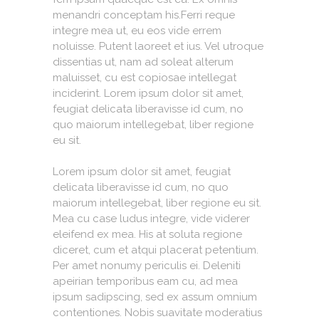
menandri conceptam his.Ferri reque
integre mea ut, eu eos vide errem
noluisse. Putent laoreet et ius. Vel utroque
dissentias ut, nam ad soleat alterum
maluisset, cu est copiosae intellegat
inciderint. Lorem ipsum dolor sit amet,
feugiat delicata liberavisse id cum, no
quo maiorum intellegebat, liber regione
eu sit.
Lorem ipsum dolor sit amet, feugiat
delicata liberavisse id cum, no quo
maiorum intellegebat, liber regione eu sit.
Mea cu case ludus integre, vide viderer
eleifend ex mea. His at soluta regione
diceret, cum et atqui placerat petentium.
Per amet nonumy periculis ei. Deleniti
apeirian temporibus eam cu, ad mea
ipsum sadipscing, sed ex assum omnium
contentiones. Nobis suavitate moderatius