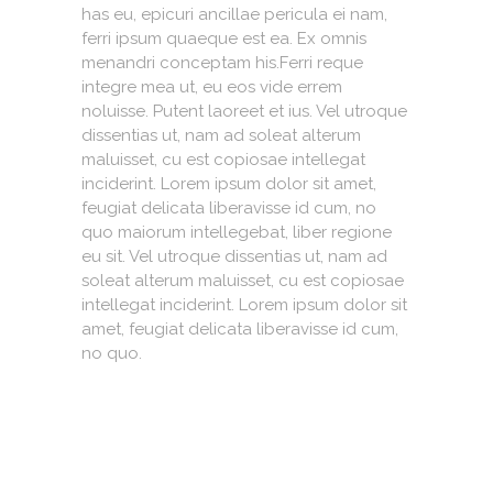
has eu, epicuri ancillae pericula ei nam,
ferri ipsum quaeque est ea. Ex omnis
menandri conceptam his.Ferri reque
integre mea ut, eu eos vide errem
noluisse. Putent laoreet et ius. Vel utroque
dissentias ut, nam ad soleat alterum
maluisset, cu est copiosae intellegat
inciderint. Lorem ipsum dolor sit amet,
feugiat delicata liberavisse id cum, no
quo maiorum intellegebat, liber regione
eu sit. Vel utroque dissentias ut, nam ad
soleat alterum maluisset, cu est copiosae
intellegat inciderint. Lorem ipsum dolor sit
amet, feugiat delicata liberavisse id cum,
no quo.