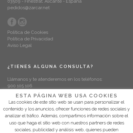
03509 - Finestrat. Alicante - España
pedidos@zarcar.net
Política de Cookies
Política de Privacidad
Aviso Legal
¿TIENES ALGUNA CONSULTA?
Llámanos y te atenderemos en los teléfonos:
900 105 106
96 585 30 00
ESTA PÁGINA WEB USA COOKIES
Las cookies de este sitio web se usan para personalizar el
Emergencias:
contenido y los anuncios, ofrecer funciones de redes sociales y
609 129 963
analizar el tráfico. Además, compartimos información sobre el
uso que haga el sitio web con nuestros partners de redes
sociales, publicidad y análisis web, quienes pueden