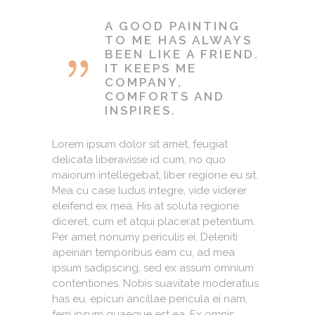
A GOOD PAINTING
TO ME HAS ALWAYS
BEEN LIKE A FRIEND.
IT KEEPS ME
COMPANY,
COMFORTS AND
INSPIRES.
Lorem ipsum dolor sit amet, feugiat
delicata liberavisse id cum, no quo
maiorum intellegebat, liber regione eu sit.
Mea cu case ludus integre, vide viderer
eleifend ex mea. His at soluta regione
diceret, cum et atqui placerat petentium.
Per amet nonumy periculis ei. Deleniti
apeirian temporibus eam cu, ad mea
ipsum sadipscing, sed ex assum omnium
contentiones. Nobis suavitate moderatius
has eu, epicuri ancillae pericula ei nam,
ferri ipsum quaeque est ea. Ex omnis