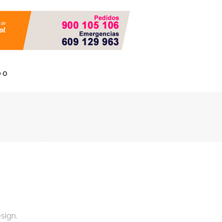
DO
sign.