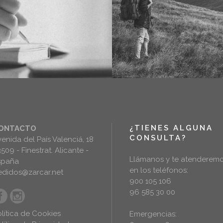
¿TIENES ALGUNA
ONTACTO
CONSULTA?
enida del País Valenciá, 18
509 - Finestrat. Alicante -
Llámanos y te atenderem
spaña
en los teléfonos:
edidos@zarcar.net
900 105 106
96 585 30 00
lítica de Cookies
Emergencias: