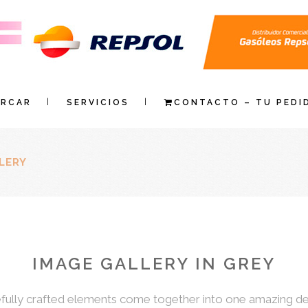
ARCAR
SERVICIOS
CONTACTO – TU PEDI
LERY
IMAGE GALLERY IN GREY
fully crafted elements come together into one amazing de