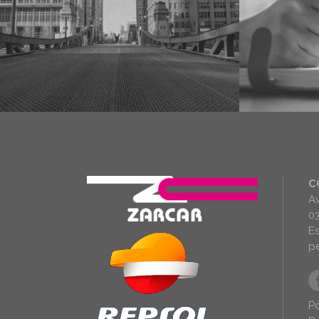
C
Av
03
E
p
Po