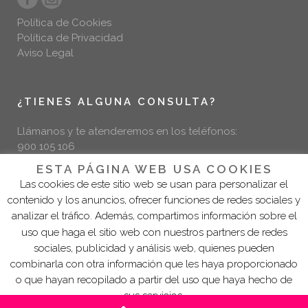
Política de Cookies
Política de Privacidad
Aviso Legal
¿TIENES ALGUNA CONSULTA?
Llámanos y te atenderemos en los teléfonos:
900 105 106
96 585 30 00
ESTA PÁGINA WEB USA COOKIES
Las cookies de este sitio web se usan para personalizar el
Emergencias:
contenido y los anuncios, ofrecer funciones de redes sociales y
609 129 963
analizar el tráfico. Además, compartimos información sobre el
uso que haga el sitio web con nuestros partners de redes
sociales, publicidad y análisis web, quienes pueden
combinarla con otra información que les haya proporcionado
o que hayan recopilado a partir del uso que haya hecho de
sus servicios.